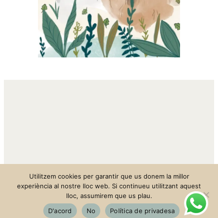
Utilitzem cookies per garantir que us donem la millor
experiència al nostre lloc web. Si continueu utilitzant aquest
lloc, assumirem que us plau.
Behance
Instagram
Correu electrònic
D'acord
No
Política de privadesa