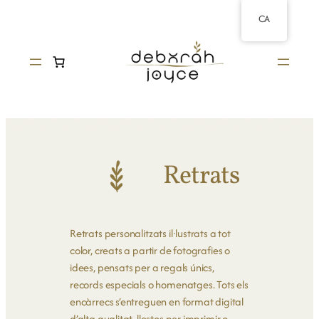
CA
Retrats
Retrats personalitzats il·lustrats a tot
color, creats a partir de fotografies o
idees, pensats per a regals únics,
records especials o homenatges. Tots els
encàrrecs s’entreguen en format digital
d’alta qualitat, llestos per imprimir o