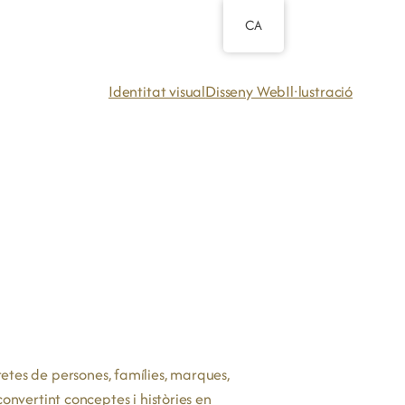
CA
Identitat visual
Disseny Web
Il·lustració
cretes de persones, famílies, marques,
nvertint conceptes i històries en