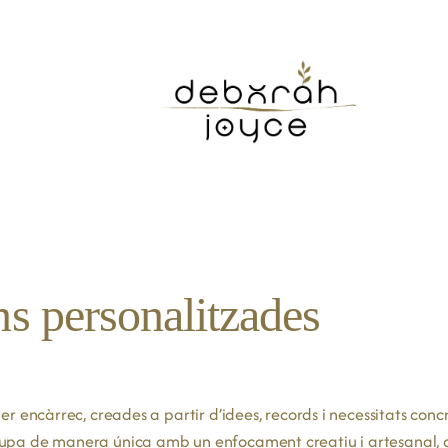
ons personalitzades
per encàrrec, creades a partir d’idees, records i necessitats con
lupa de manera única amb un enfocament creatiu i artesanal, co