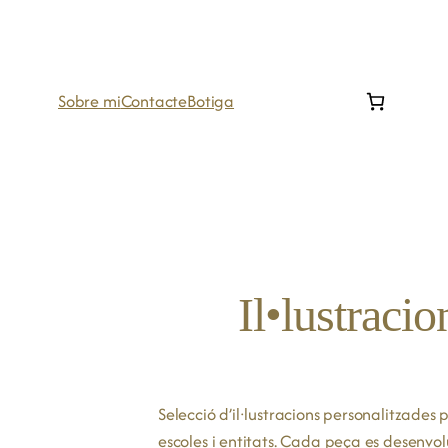
Sobre mi
Contacte
Botiga
Il•lustraci
Selecció d’il·lustracions personalitzades 
escoles i entitats. Cada peça es desenvo