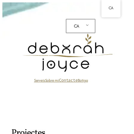
Vés
CA
al
contingut
CA
Serveis
Sobre mi
Contacte
Botiga
Projectes